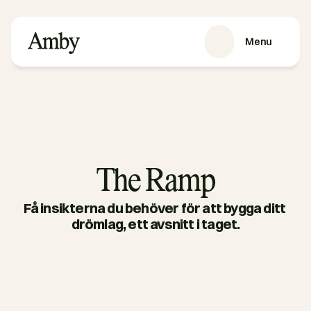
Menu
SERVICES
Recruitment
HRaaS
Case Studies
About us
The Ramp
RESOURCES
Få insikterna du behöver för att bygga ditt 
Blog
drömlag, ett avsnitt i taget.
Podcasts
Guides
Contact