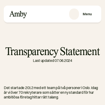
Menu
SERVICES
Recruitment
HRaaS
Transparency Statement
Case Studies
About us
Last updated 07.06.2024
RESOURCES
Blog
Podcasts
Guides
Det startade 2012 med ett team på två personer i Oslo. Idag 
är vi över 70 rekryterare som sätter en ny standard för hur 
Contact
ambitiösa företag hittar rätt talang.